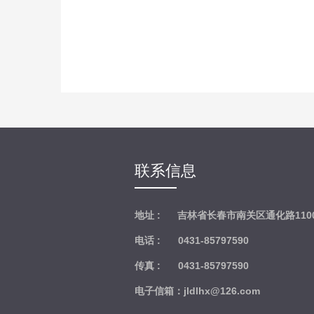
联系信息
地址 :
吉林省长春市南关区通化路110
电话 :
0431-85797590
传真 :
0431-85797590
电子信箱：jldlhx@126.com