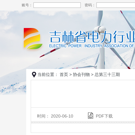
账号：
密码：
当前位置：
首页
>
协会刊物
> 总第三十三期
时间： 2020-06-10
PDF下载